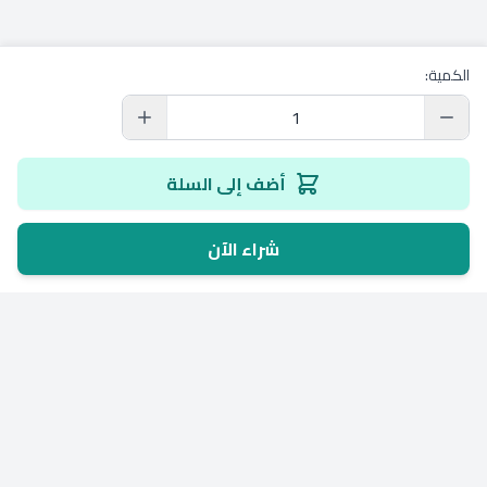
الكمية:
أضف إلى السلة
شراء الآن
باركودك | Barcodek