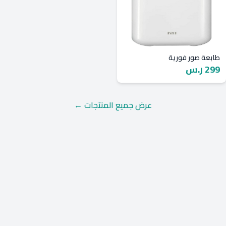
طابعة صور فورية
299 ر.س
عرض جميع المنتجات ←