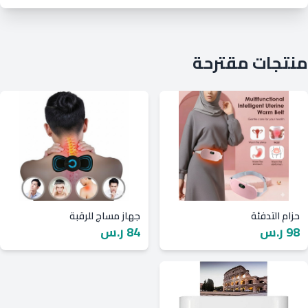
منتجات مقترحة
حزام التدفئة
جهاز مساج للرقبة
98 ر.س
84 ر.س