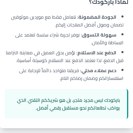
لماذا باركودك؟
الجودة المضمونة:
نتعامل فقط مع موردين موثوقين
لضمان وصول أفضل المنتجات إليكم.
سهولة التسوق:
نوفر تجربة شراء سلسة تعتمد على
البساطة والأمان.
الدفع عند الاستلام:
نؤمن بحق العميل في معاينة التزامنا
قبل الدفع، لذا نعتمد الدفع عند الاستلام كوسيلة أساسية.
دعم عملاء محلي:
فريقنا متواجد دائماً للإجابة على
استفساراتكم وضمان رضاكم التام.
باركودك ليس مجرد متجر، بل هو شريككم التقني الذي
يواكب تطلعاتكم نحو مستقبل رقمي أفضل.